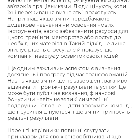
виявляти емпатію та підтримувати емоційний
зв’язок із працівниками. Люди цінують, коли
їхні переживання визнають і враховують.
Наприклад, якщо зміни передбачають
додаткове навчання чи освоєння нових
інструментів, варто забезпечити ресурси для
цього: тренінги, менторство або доступ до
необхідних матеріалів. Такий підхід не лише
знижує рівень стресу, але й показує, що
компанія інвестує у розвиток своїх людей.
Ще одним важливим аспектом є визнання
досягнень і прогресу під час трансформацій.
Навіть якщо зміни ще не завершені, важливо
відзначати проміжні результати та успіхи. Це
може бути публічне визнання, фінансові
бонуси чи навіть невеликі символічні
подарунки. Головне — дати зрозуміти команді,
що її зусилля цінуються, і що зміни приносять
реальні результати.
Нарешті, керівники повинні слугувати
прикладом для своїх співробітників. Якщо