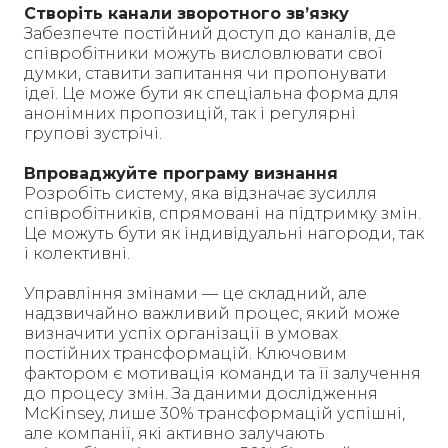
Створіть канали зворотного зв’язку
Забезпечте постійний доступ до каналів, де
співробітники можуть висловлювати свої
думки, ставити запитання чи пропонувати
ідеї. Це може бути як спеціальна форма для
анонімних пропозицій, так і регулярні
групові зустрічі.
Впроваджуйте програму визнання
Розробіть систему, яка відзначає зусилля
співробітників, спрямовані на підтримку змін.
Це можуть бути як індивідуальні нагороди, так
і колективні.
Управління змінами — це складний, але
надзвичайно важливий процес, який може
визначити успіх організації в умовах
постійних трансформацій. Ключовим
фактором є мотивація команди та її залучення
до процесу змін. За даними дослідження
McKinsey, лише 30% трансформацій успішні,
але компанії, які активно залучають