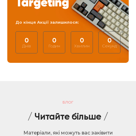
Targeting
До кінця Акції залишилося:
0
0
0
0
Днів
Годин
Хвилин
Секунд
БЛОГ
/
Читайте більше
/
Матеріали, які можуть вас заківити