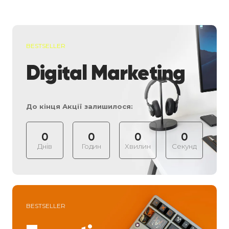
BESTSELLER
Digital Marketing
До кінця Акції залишилося:
0
0
0
0
Днів
Годин
Хвилин
Секунд
BESTSELLER