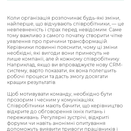
Коли організація розпочинає будь-які зміни,
найперше, що відчувають співробітники, — це
невпевненість і страх перед невідомим. Саме
тому важливо з самого початку створити чітке
уявлення про причини трансформацій.
Керівники повинні пояснити, чому ці зміни
необхідні, які вигоди вони принесуть не
лише компанії, але й кожному співробітнику.
Наприклад, якщо ви впроваджуєте нову CRM-
систему, варто показати, як вона полегшить
робочі процеси та дасть змогу досягати
кращих результатів.
Щоб мотивувати команду, необхідно бути
прозорим і чесним у комунікаціях.
Співробітники мають бачити, що керівництво
відкрите до обговорення їхніх питань і
переживань. Регулярні зустрічі, відкриті
форуми чи навіть анонімні опитування
допоможуть виявити тривоги працівників і