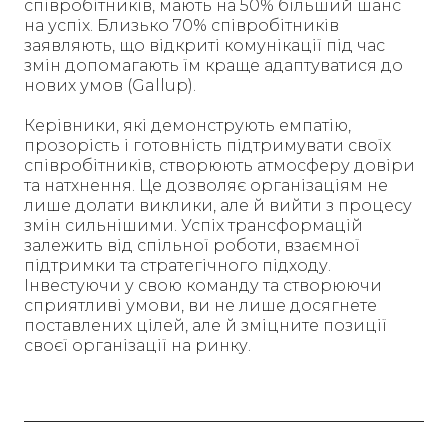
співробітників, мають на 50% більший шанс
на успіх. Близько 70% співробітників
заявляють, що відкриті комунікації під час
змін допомагають їм краще адаптуватися до
нових умов (Gallup).
Керівники, які демонструють емпатію,
прозорість і готовність підтримувати своїх
співробітників, створюють атмосферу довіри
та натхнення. Це дозволяє організаціям не
лише долати виклики, але й вийти з процесу
змін сильнішими. Успіх трансформацій
залежить від спільної роботи, взаємної
підтримки та стратегічного підходу.
Інвестуючи у свою команду та створюючи
сприятливі умови, ви не лише досягнете
поставлених цілей, але й зміцните позиції
своєї організації на ринку.