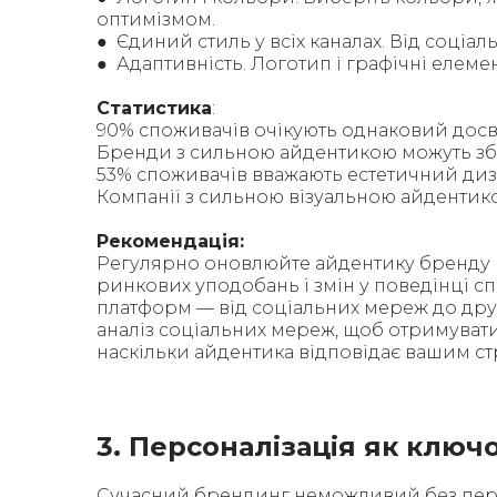
оптимізмом.
● Єдиний стиль у всіх каналах. Від соці
● Адаптивність. Логотип і графічні елемен
Статистика
:
90% споживачів очікують однаковий досвід 
Бренди з сильною айдентикою можуть збі
53% споживачів вважають естетичний диза
Компанії з сильною візуальною айдентик
Рекомендація:
Регулярно оновлюйте айдентику бренду в
ринкових уподобань і змін у поведінці спо
платформ — від соціальних мереж до друк
аналіз соціальних мереж, щоб отримувати
наскільки айдентика відповідає вашим стр
3. Персоналізація як клю
Сучасний брендинг неможливий без персон