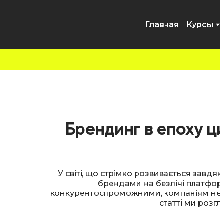
Главная
Курсы
Брендинг в епоху ц
У світі, що стрімко розвивається завд
брендами на безлічі платфор
конкурентоспроможними, компаніям необ
статті ми розг