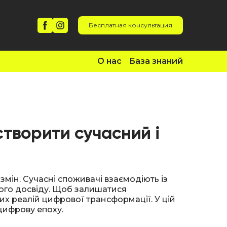
Бесплатная консультация
О нас
База знаний
створити сучасний і
змін. Сучасні споживачі взаємодіють із
ного досвіду. Щоб залишатися
х реалій цифрової трансформації. У цій
 цифрову епоху.