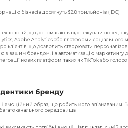
мацію бізнесів досягнуть $2.8 трильйонів (IDC).
 технологій, що допомагають відстежувати поведінку 
nalytics, Adobe Analytics або платформи соціальног
про клієнтів, що дозволить створювати персоналізова
ію з вашим брендом, і в автоматизацію маркетингу д
еграції нових платформ, таких як TikTok або голосо
айдентики бренду
 і емоційний образ, що робить його впізнаваним. 
 багатоканального середовища.
кі викликають потрібні емоції. Наприклад, синій асо