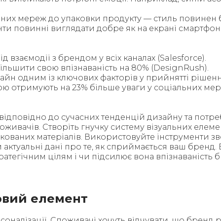
альних мереж до упаковки продукту — стиль повинен
ти повинні виглядати добре як на екрані смартфона, 
взаємодії з брендом у всіх каналах (Salesforce).
льшити свою впізнаваність на 80% (DesignRush).
йн одним із ключових факторів у прийнятті рішенн
ою отримують на 23% більше уваги у соціальних мер
ідповідно до сучасних тенденцій дизайну та потре
живачів. Створіть гнучку систему візуальних елемент
ованих матеріалів. Використовуйте інструменти звор
 актуальні дані про те, як сприймається ваш бренд
атегічним цілям і чи підсилює вона впізнаваність 
човий елемент
алізації. Споживачі хочуть відчувати, що бренд ро