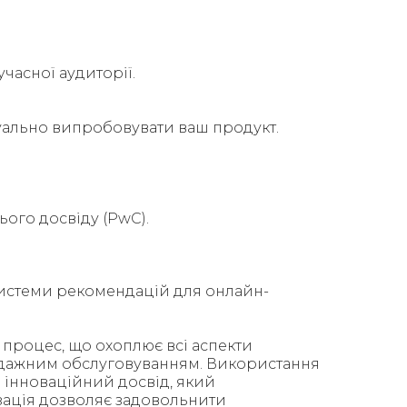
часної аудиторії.
туально випробовувати ваш продукт.
ього досвіду (PwC).
 системи рекомендацій для онлайн-
 процес, що охоплює всі аспекти
родажним обслуговуванням. Використання
и інноваційний досвід, який
ізація дозволяє задовольнити