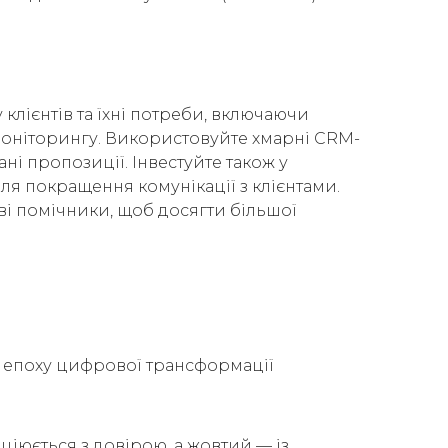
клієнтів та їхні потреби, включаючи
о моніторингу. Використовуйте хмарні CRM-
ні пропозиції. Інвестуйте також у
ля покращення комунікації з клієнтами.
ві помічники, щоб досягти більшої
В епоху цифрової трансформації
ціюється з довірою, а жовтий — із