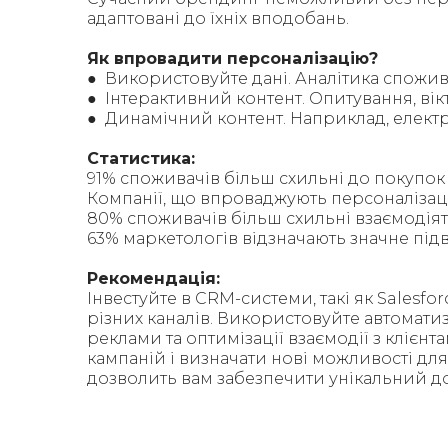
адаптовані до їхніх вподобань.
Як впровадити персоналізацію?
● Використовуйте дані. Аналітика спожив
● Інтерактивний контент. Опитування, ві
● Динамічний контент. Наприклад, електрон
Статистика:
91% споживачів більш схильні до покупок 
Компанії, що впроваджують персоналізацію
80% споживачів більш схильні взаємодіят
63% маркетологів відзначають значне під
Рекомендація:
Інвестуйте в CRM-системи, такі як Salesfor
різних каналів. Використовуйте автомати
реклами та оптимізації взаємодії з клієн
кампаній і визначати нові можливості для
дозволить вам забезпечити унікальний до