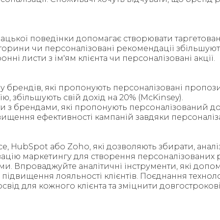
ацької поведінки допомагає створювати таргетован
кторини чи персоналізовані рекомендації збільшують
ні листи з ім'ям клієнта чи персоналізовані акції.
у брендів, які пропонують персоналізовані пропозиц
, збільшують свій дохід на 20% (McKinsey).
и з брендами, які пропонують персоналізований досв
вищення ефективності кампаній завдяки персоналізац
ce, HubSpot або Zoho, які дозволяють збирати, аналіз
зацію маркетингу для створення персоналізованих 
тами. Впроваджуйте аналітичні інструменти, які доп
 підвищення лояльності клієнтів. Поєднання техноло
свід для кожного клієнта та зміцнити довгостроков