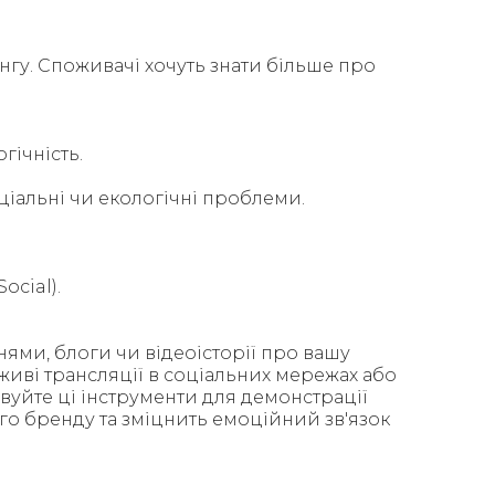
гу. Споживачі хочуть знати більше про
гічність.
ціальні чи екологічні проблеми.
ocial).
нями, блоги чи відеоісторії про вашу
живі трансляції в соціальних мережах або
овуйте ці інструменти для демонстрації
шого бренду та зміцнить емоційний зв'язок