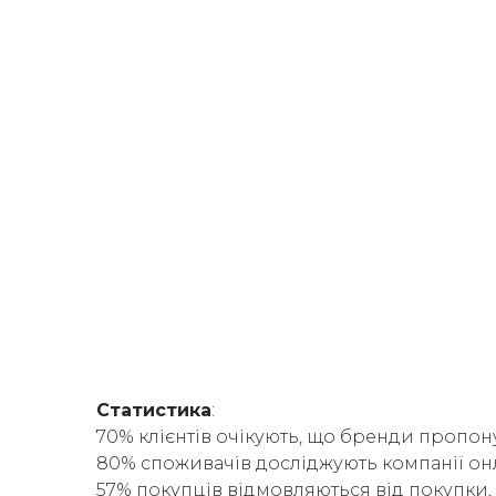
Статистика
:
70% клієнтів очікують, що бренди пропон
80% споживачів досліджують компанії онл
57% покупців відмовляються від покупки, 