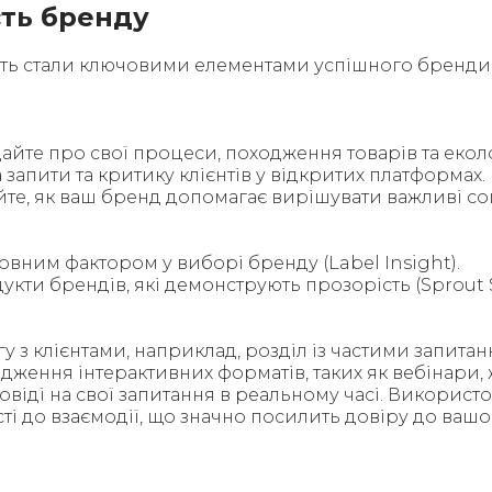
сть бренду
ість стали ключовими елементами успішного брендин
дайте про свої процеси, походження товарів та еколо
 запити та критику клієнтів у відкритих платформах.
уйте, як ваш бренд допомагає вирішувати важливі со
вним фактором у виборі бренду (Label Insight).
дукти брендів, які демонструють прозорість (Sprout S
у з клієнтами, наприклад, розділ із частими запитан
дження інтерактивних форматів, таких як вебінари, 
повіді на свої запитання в реальному часі. Використ
ості до взаємодії, що значно посилить довіру до ва