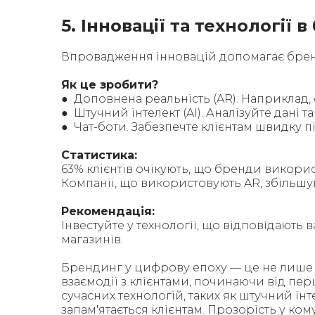
5. Інновації та технології 
Впровадження інновацій допомагає бренд
Як це зробити?
● Доповнена реальність (AR). Наприклад,
● Штучний інтелект (AI). Аналізуйте дані 
● Чат-боти. Забезпечте клієнтам швидку пі
Статистика:
63% клієнтів очікують, що бренди викорис
Компанії, що використовують AR, збільшую
Рекомендація:
Інвестуйте у технології, що відповідають
магазинів.
Брендинг у цифрову епоху — це не лише л
взаємодії з клієнтами, починаючи від п
сучасних технологій, таких як штучний ін
запам'ятається клієнтам. Прозорість у ко