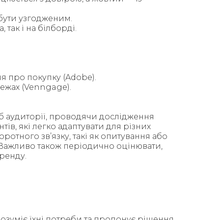
 бути узгодженим.
так і на білборді.
я про покупку (Adobe).
ежах (Venngage).
б аудиторії, проводячи дослідження
ів, які легко адаптувати для різних
отного зв’язку, такі як опитування або
. Важливо також періодично оцінювати,
бренду.
зуміє їхні потреби та пропонує рішення,