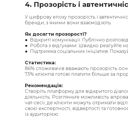
4. Прозорість і автентичні
У цифрову епоху прозорість і автентичн
бренди, з якими вони взаємодіють.
Як досягти прозорості?
● Відкриті комунікації. Публічно розпові
● Робота з відгуками. Швидко реагуйте на
● Підтримка соціальних ініціатив. Показ
Статистика:
86% споживачів вважають прозорість осно
73% клієнтів готові платити більше за про
Рекомендація:
Створіть платформу для відкритого діалог
діяльність. Розгляньте можливість впрова
чат-сесії, де клієнти можуть отримати від
своєї експертності, відвертості та готовн
із аудиторією.