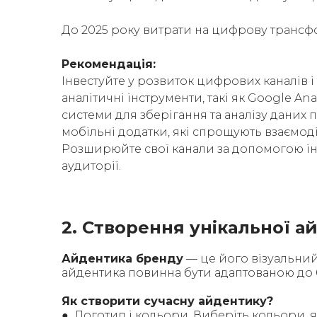
До 2025 року витрати на цифрову трансфор
Рекомендація:
Інвестуйте у розвиток цифрових каналів і
аналітичні інструменти, такі як Google A
системи для зберігання та аналізу даних 
мобільні додатки, які спрощують взаємод
Розширюйте свої канали за допомогою інт
аудиторії.
2. Створення унікальної 
Айдентика бренду
— це його візуальний
айдентика повинна бути адаптованою до
Як створити сучасну айдентику?
● Логотип і кольори. Виберіть кольори, я