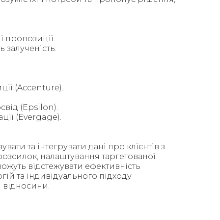
і пропозиції.
 залученість.
ії (Accenture).
ід (Epsilon).
ії (Evergage).
увати та інтегрувати дані про клієнтів з
розсилок, налаштування таргетованої
оможуть відстежувати ефективність
гій та індивідуального підходу
і відносини.