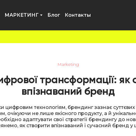
МАРКЕТИНГ
Блог
Контакты
Marketing
ифрової трансформації: як 
впізнаваний бренд
яки цифровим технологіям, брендинг зазнає суттєвих 
м, очікуючи не лише якісного продукту, а й унікаль
хідно адаптувати свої стратегії брендингу до нови
лянемо, як створити впізнаваний і сучасний бренд у