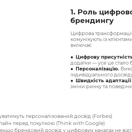
1. Роль цифров
брендингу
Цифрова трансформація
комунікують із клієнтам
включає:
●
Цифрову присутність
додатки — усе це стало
●
Персоналізацію.
Вико
індивідуального досвіду
●
Швидкість адаптації
зміни ринку та поведінк
уватимуть персоналізований досвід (Forbes).
айн перед покупкою (Think with Google).
якщо брендовий досвід у цифрових каналах не відпов