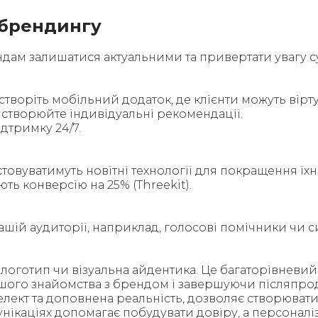
в брендингу
ам залишатися актуальними та привертати увагу су
 створіть мобільний додаток, де клієнти можуть вір
та створюйте індивідуальні рекомендації.
дтримку 24/7.
товуватимуть новітні технології для покращення їхн
ть конверсію на 25% (Threekit).
 вашій аудиторії, наприклад, голосові помічники чи
оготип чи візуальна айдентика. Це багаторівневий
ершого знайомства з брендом і завершуючи післяп
телект та доповнена реальність, дозволяє створюват
мунікаціях допомагає побудувати довіру, а персонал