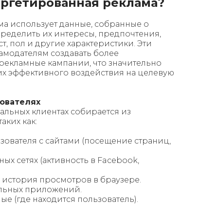
аргетированная реклама?
ма использует данные, собранные о
пределить их интересы, предпочтения,
т, пол и другие характеристики. Эти
амодателям создавать более
екламные кампании, что значительно
их эффективного воздействия на целевую
зователях
льных клиентах собирается из
аких как:
ователя с сайтами (посещение страниц,
ых сетях (активность в Facebook,
 история просмотров в браузере.
льных приложений.
е (где находится пользователь).