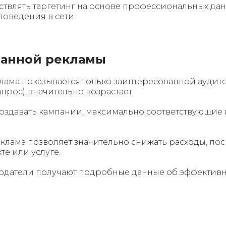
твлять таргетинг на основе профессиональных данны
поведения в сети.
ванной рекламы
лама показывается только заинтересованной аудитор
прос), значительно возрастает.
создавать кампании, максимально соответствующие
клама позволяет значительно снижать расходы, по
те или услуге.
одатели получают подробные данные об эффективно