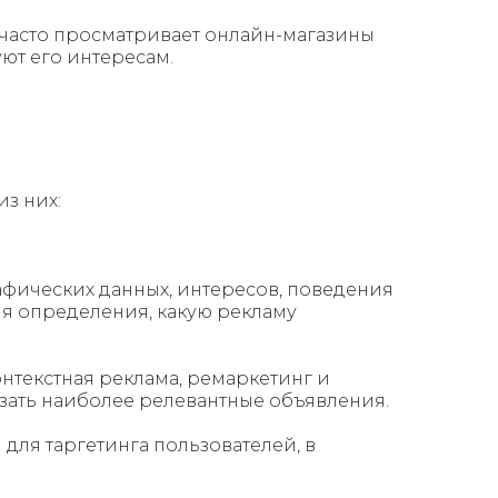
 часто просматривает онлайн-магазины
ют его интересам.
з них:
афических данных, интересов, поведения
ля определения, какую рекламу
онтекстная реклама, ремаркетинг и
азать наиболее релевантные объявления.
 для таргетинга пользователей, в