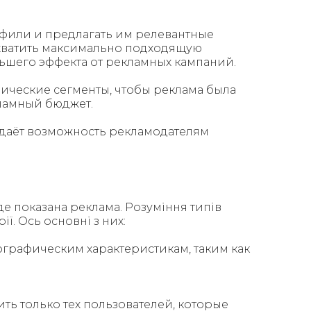
офили и предлагать им релевантные
хватить максимально подходящую
шего эффекта от рекламных кампаний.
ические сегменты, чтобы реклама была
кламный бюджет.
 даёт возможность рекламодателям
е показана реклама. Розуміння типів
ї. Ось основні з них:
графическим характеристикам, таким как
ть только тех пользователей, которые