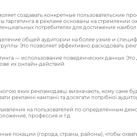
зволяет создавать конкретные пользовательские пр
 таргетинга в рекламе основаны на стремлении о
енциальных потребителях для достижения наиболь
деление общей аудитории на более узкие и специф
группы. Это позволяет эффективно расходовать ре
инга — использование поведенческих данных. Это
ове их онлайн-действий.
могою яких рекламодавці визначають, кому саме буд
ти рекламні кампанії та досягати потрібної аудиторі
бъявления на пользователей по определённым демо
оложение, профессия и т.д.
е локации (города, страны, районы), чтобы охвати