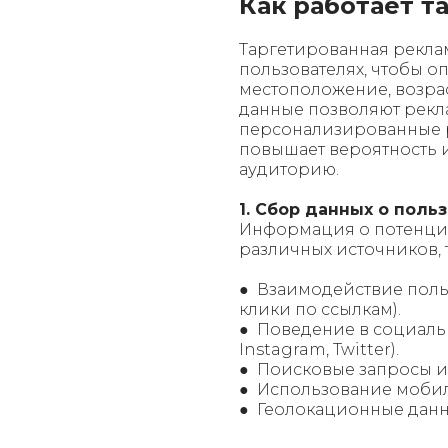
Как работает т
Таргетированная рекла
пользователях, чтобы о
местоположение, возрас
данные позволяют рекл
персонализированные р
повышает вероятность 
аудиторию.
1. Сбор данных о поль
Информация о потенциа
различных источников, т
● Взаимодействие польз
клики по ссылкам).
● Поведение в социальн
Instagram, Twitter).
● Поисковые запросы и
● Использование моби
● Геолокационные данны