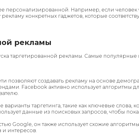
лее персонализированной. Например, если человек
 рекламу конкретных гаджетов, которые соответству
ной рекламы
ска таргетированной рекламы. Самые популярные и
ти позволяют создавать рекламу на основе демогр
ендами. Facebook активно использует алгоритмы д
вателю.
 варианты таргетинга, такие как ключевые слова, к
спользует данные из поисковых запросов, чтобы пок
тью Google, он также использует схожие алгоритмы
 и интересов.