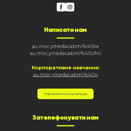
Написати нам
au.moc.ymedacabmi%40ke
au.moc.ymedacabmi%40ofni
Корпоративне навчання:
au.moc.ymedacabmi%40sj
Отримати консультацію
Зателефонувати нам