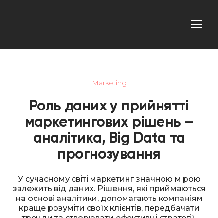
Marketing
Роль даних у прийнятті
маркетингових рішень –
аналітика, Big Data та
прогнозування
У сучасному світі маркетинг значною мірою
залежить від даних. Рішення, які приймаються
на основі аналітики, допомагають компаніям
краще розуміти своїх клієнтів, передбачати
тренди та створювати ефективні стратегії.