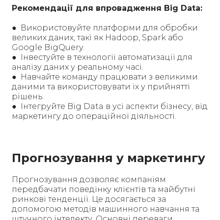
Рекомендації для впровадження Big Data:
● Використовуйте платформи для обробки
великих даних, такі як Hadoop, Spark або
Google BigQuery.
● Інвестуйте в технології автоматизації для
аналізу даних у реальному часі.
● Навчайте команду працювати з великими
даними та використовувати їх у прийнятті
рішень.
● Інтегруйте Big Data в усі аспекти бізнесу, від
маркетингу до операційної діяльності.
Прогнозування у маркетингу
Прогнозування дозволяє компаніям
передбачати поведінку клієнтів та майбутні
ринкові тенденції. Це досягається за
допомогою методів машинного навчання та
штучного інтелекту. Основні переваги