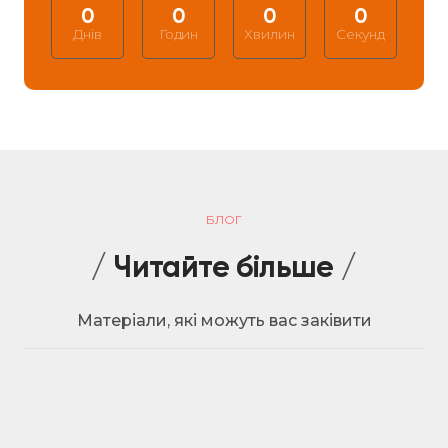
0
0
0
0
Днів
Годин
Хвилин
Секунд
БЛОГ
/
Читайте більше
/
Матеріали, які можуть вас заківити