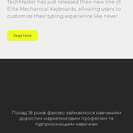
TechMaster has just released their new line of
Elite Mechanical Keyboards, allowing users to
customize their typing experience like never...
Read More
Понад 18 років фахово займаємося навчанням
дорослих маркетинговим професіям та
підприємницькім навичкам